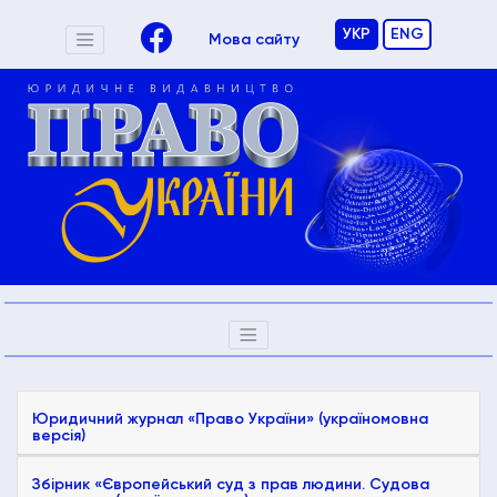
УКР
ENG
Мова сайту
Юридичний журнал «Право України» (україномовна
версія)
Збірник «Європейський суд з прав людини. Судова