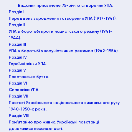
Видання присвячене 75-річчю створення УПА.
Розділ І
Переддень зародження і створення УПА (1917-1941).
Розділ ІІ
УПА в боротьбі проти нацистського режиму (1941-
1944).
Розділ ІІІ
УПА в боротьбі з комуністичним режимом (1942-1954).
Розділ ІV
Героїчні жінки УПА.
Розділ V
Повстанське буття.
Розділ VІ
Символіка УПА.
Розділ VІІ
Постаті Українського національного визвольного руху
1940-1950-х років.
Розділ VІІІ
Пам’ятаймо про живих. Українські повстанці
дочекалися незалежності.