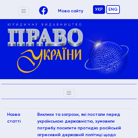
УКР
ENG
Мова сайту
Назва
Виклики та загрози, які постали перед
статті
українською державністю, зумовили
потребу посилити протидію російській
агресивній державній політиці щодо